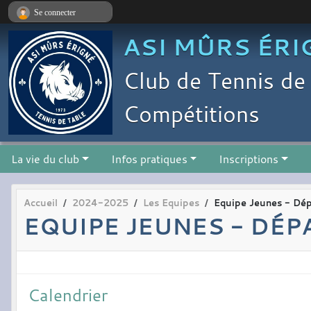
Panneau de gestion des cookies
Se connecter
ASI MÛRS ÉRI
Club de Tennis de 
Compétitions
La vie du club
Infos pratiques
Inscriptions
Accueil
2024-2025
Les Equipes
Equipe Jeunes - Dé
EQUIPE JEUNES - DÉP
Calendrier