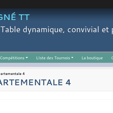
GNÉ TT
Table dynamique, convivial et 
Compétitions
LIste des Tournois
La boutique
C
partementale 4
ARTEMENTALE 4